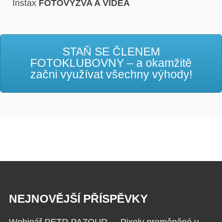
Instax
FOTOVÝZVA A VIDEA
STAŇ SE ČLENEM
FOTOKLUBOVNY – a okamžitě
začni využívat všechny výhody!
NEJNOVĚJŠÍ PŘÍSPĚVKY