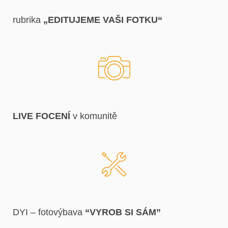
rubrika
„EDITUJEME VAŠI FOTKU“
LIVE FOCENÍ
v komunitě
DYI – fotovýbava
“VYROB SI SÁM”