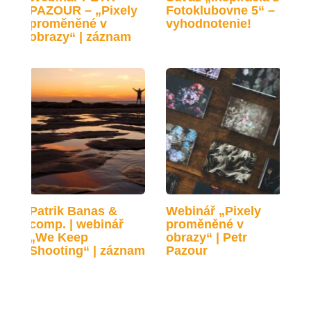
PAZOUR – „Pixely
Fotoklubovne 5“ –
proměněné v
vyhodnotenie!
obrazy“ | záznam
Patrik Banas &
Webinář „Pixely
comp. | webinář
proměněné v
„We Keep
obrazy“ | Petr
Shooting“ | záznam
Pazour