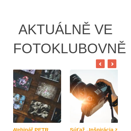
AKTUÁLNĚ VE
FOTOKLUBOVNĚ
Webinář PETR
Súťaž „Inšpirácia z