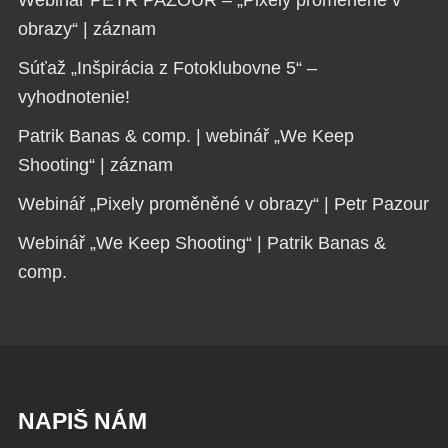
Webinář PETR PAZOUR – „Pixely proměněné v
obrazy“ | záznam
Súťaž „Inšpirácia z Fotoklubovne 5“ –
vyhodnotenie!
Patrik Banas & comp. | webinář „We Keep
Shooting“ | záznam
Webinář „Pixely proměněné v obrazy“ | Petr Pazour
Webinář „We Keep Shooting“ | Patrik Banas &
comp.
NAPIŠ NÁM